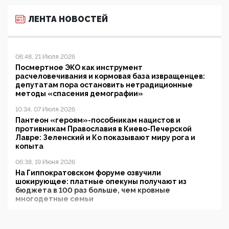
ЛЕНТА НОВОСТЕЙ
06:48, 21 Июля 2026
Посмертное ЭКО как инструмент
расчеловечивания и кормовая база извращенцев:
депутатам пора остановить нетрадиционные
методы «спасения демографии»
10:34, 07 Июля 2026
Пантеон «героям»-пособникам нацистов и
противникам Православия в Киево-Печерской
Лавре: Зеленский и Ко показывают миру рога и
копыта
06:38, 19 Июня 2026
На Гиппократовском форуме озвучили
шокирующее: платные опекуны получают из
бюджета в 100 раз больше, чем кровные
многодетные семьи
05:00, 13 Июня 2026
Разбор учебника Обществознания под редакцией