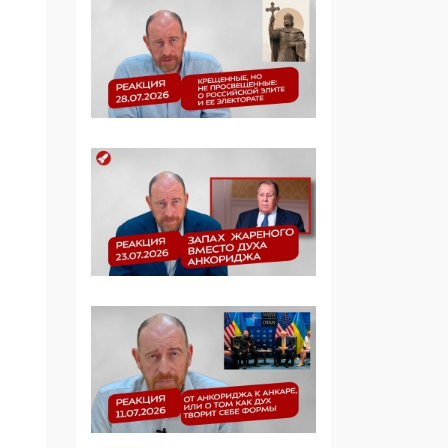
Симулякр патриотизма
и благолепия:
профилактика негатива
среди молодежи снова
отдана на откуп
«движперам»
03:35, 25 Апреля 2026
120 лет
парламентаризма: как
институт
народовластия
превратился в «чего
изволите» для
Правительства и АП
06:29, 15 Апреля 2026
Социальный фонд
России – пионер
жесткого внедрения