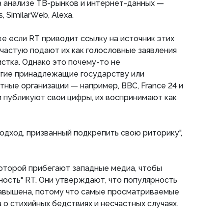
 анализе ТВ-рынков и интернет-данных —
, SimilarWeb, Alexa.
же если RT приводит ссылку на источник этих
частую подают их как голословные заявления
истка. Однако это почему-то не
угие принадлежащие государству или
ные организации — например, BBC, France 24 и
и публикуют свои цифры, их воспринимают как
одход, призванный подкрепить свою риторику",
 которой прибегают западные медиа, чтобы
ность" RT. Они утверждают, что популярность
завышена, потому что самые просматриваемые
а о стихийных бедствиях и несчастных случаях.