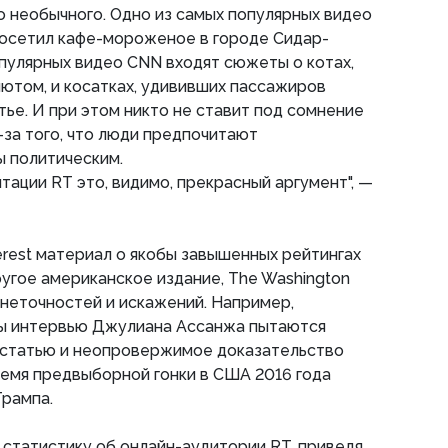
го необычного. Одно из самых популярных видео
посетил кафе-мороженое в городе Сидар-
опулярных видео CNN входят сюжеты о котах,
ютом, и косатках, удививших пассажиров
атье. И при этом никто не ставит под сомнение
-за того, что люди предпочитают
 политическим.
тации RT это, видимо, прекрасный аргумент", —
erest материал о якобы завышенных рейтингах
угое американское издание, The Washington
о неточностей и искажений. Например,
ы интервью Джулиана Ассанжа пытаются
 статью и неопровержимое доказательство
время предвыборной гонки в США 2016 года
рампа.
 статистику об онлайн-аудитории RT, приведя