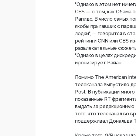
"Однако в этом нет ниче
CBS — о том, как Обама 
Рапидс. В число самых п
якобы прыгавших с параш
лодки", — говорится в ст
рейтинги CNN или CBS из
развлекательные сюжеты
"Однако в целях дискреди
иронизирует Райан.
Помимо The American Int
телеканала выпустило др
Post. В публикации мног
показанные RT фрагмент
выдать за редакционную
того, что телеканал во 
поддерживал Дональда Т
Кроме того, WP исказила