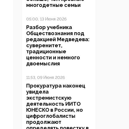
многодетные семьи
05:00, 13 Июня 2026
Разбор учебника
Обществознания под
редакцией Медведева:
суверенитет,
традиционные
ценности и немного
двоемыслия
11:53, 09 Июня 2026
Прокуратура наконец
увидела
экстремистскую
деятельность ИИТО
ЮНЕСКО в России, но
цифроглобалисты
продолжают
определять повестку в