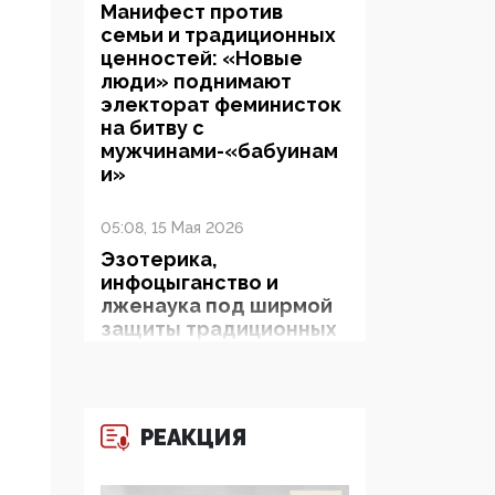
Манифест против
семьи и традиционных
ценностей: «Новые
люди» поднимают
электорат феминисток
на битву с
мужчинами-«бабуинам
и»
05:08, 15 Мая 2026
Эзотерика,
инфоцыганство и
лженаука под ширмой
защиты традиционных
ценностей: кто и с чем
выступал на форуме
«Россия 809. Традиции
будущего»
РЕАКЦИЯ
09:40, 06 Мая 2026