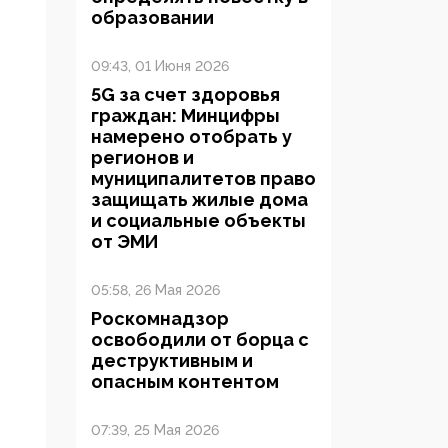
образовании
09:43, 01 Июня 2026
5G за счет здоровья
граждан: Минцифры
намерено отобрать у
регионов и
муниципалитетов право
защищать жилые дома
и социальные объекты
от ЭМИ
05:58, 26 Мая 2026
Роскомнадзор
освободили от борца с
деструктивным и
опасным контентом
07:39, 25 Мая 2026