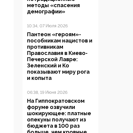
методы «спасения
демографии»
10:34, 07 Июля 2026
Пантеон «героям»-
пособникам нацистов и
противникам
Православия в Киево-
Печерской Лавре:
Зеленский и Ко
показывают миру рога
и копыта
06:38, 19 Июня 2026
На Гиппократовском
форуме озвучили
шокирующее: платные
опекуны получают из
бюджета в 100 раз
больше, чем кровные