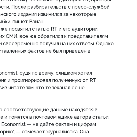
сти. После разбирательств с пресс-службой
нского издания извинился за некоторые
бки, пишет Райан.
же посвятил статью RT и его аудитории,
гих СМИ, все же обратился к представителям
и своевременно получил на них ответы. Однако
оставленных фактов не был приведен в
nomist, судя по всему, слишком хотел
ния и проигнорировал полученную от RT
вив читателям, что телеканал ее не
что соответствующие данные находятся в
е и томятся в почтовом ящике автора статьи.
e Economist — не дайте фактам и цифрам
орию", — отмечает журналистка. Она