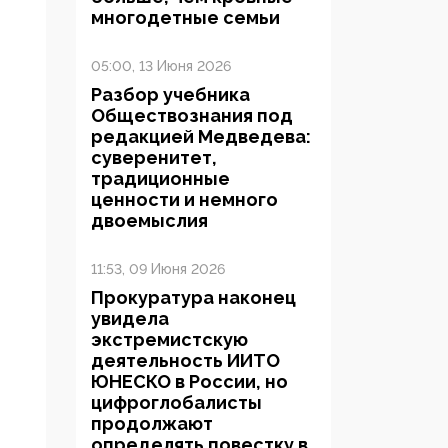
многодетные семьи
05:00, 13 Июня 2026
Разбор учебника
Обществознания под
редакцией Медведева:
суверенитет,
традиционные
ценности и немного
двоемыслия
11:53, 09 Июня 2026
Прокуратура наконец
увидела
экстремистскую
деятельность ИИТО
ЮНЕСКО в России, но
цифроглобалисты
продолжают
определять повестку в