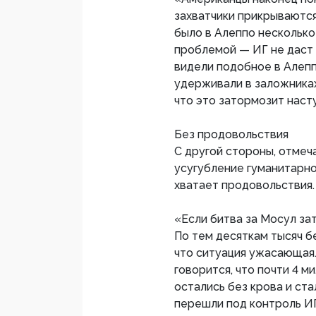
захватчики прикрываются
было в Алеппо несколько
проблемой — ИГ не даст
видели подобное в Алепп
удерживали в заложниках
что это затормозит наст
Без продовольствия
С другой стороны, отмеч
усугубление гуманитарно
хватает продовольствия.
«Если битва за Мосул зат
По тем десяткам тысяч б
что ситуация ужасающая.
говорится, что почти 4 м
остались без крова и ста
перешли под контроль ИГ