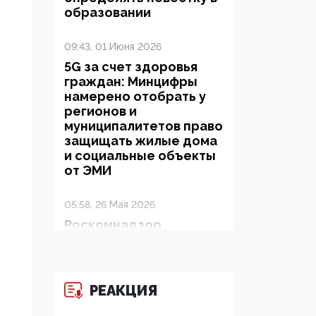
образовании
09:43, 01 Июня 2026
5G за счет здоровья
граждан: Минцифры
намерено отобрать у
регионов и
муниципалитетов право
защищать жилые дома
и социальные объекты
от ЭМИ
05:58, 26 Мая 2026
Роскомнадзор
освободили от борца с
деструктивным и
опасным контентом
РЕАКЦИЯ
07:39, 25 Мая 2026