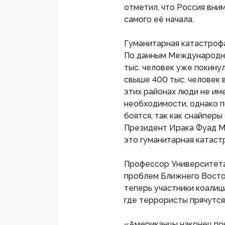
отметил, что Россия вни
самого её начала.
Гуманитарная катастроф
По данным Международной
тыс. человек уже покинул
свыше 400 тыс. человек 
этих районах люди не и
необходимости, однако 
боятся, так как снайпер
Президент Ирака Фуад М
это гуманитарная катаст
Профессор Университета
проблем Ближнего Восто
теперь участники коалиц
где террористы прячутся
«Американцы наконец пон