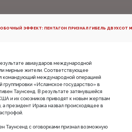
ОБОЧНЫЙ ЭФФЕКТ: ПЕНТАГОН ПРИЗНАЛ ГИБЕЛЬ ДВУХСОТ 
 результате авиаударов международной
бли мирные жители. Соответствующее
ал командующий международной операцией
й группировки «Исламское государство» в
тивен Таунсенд. В результате затянувшейся
США и их союзников приводят к новым жертвам
, а президент Ирака назвал происходящее в
астрофой.
ен Таунсенд с оговорками признал возможную