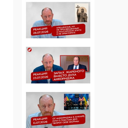
Манифест против
семьи и традиционных
ценностей: «Новые
люди» поднимают
электорат феминисток
на битву с
мужчинами-«бабуинам
и»
05:08, 15 Мая 2026
Эзотерика,
инфоцыганство и
лженаука под ширмой
защиты традиционных
ценностей: кто и с чем
выступал на форуме
«Россия 809. Традиции
будущего»
09:40, 06 Мая 2026