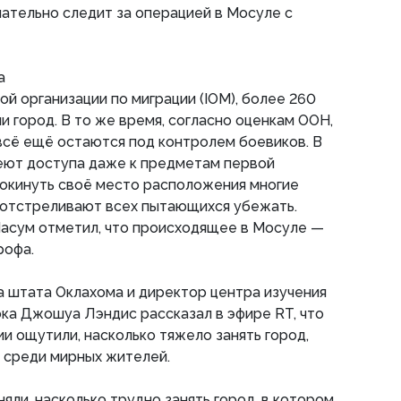
мательно следит за операцией в Мосуле с
а
 организации по миграции (IOM), более 260
и город. В то же время, согласно оценкам ООН,
всё ещё остаются под контролем боевиков. В
меют доступа даже к предметам первой
покинуть своё место расположения многие
ы отстреливают всех пытающихся убежать.
асум отметил, что происходящее в Мосуле —
рофа.
 штата Оклахома и директор центра изучения
ка Джошуа Лэндис рассказал в эфире RT, что
ии ощутили, насколько тяжело занять город,
 среди мирных жителей.
яли, насколько трудно занять город, в котором