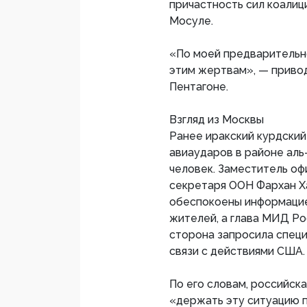
причастность сил коалиц
Мосуле.
«По моей предварительно
этим жертвам», — привод
Пентагоне.
Взгляд из Москвы
Ранее иракский курдский
авиаударов в районе ал
человек. Заместитель оф
секретаря ООН Фархан Ха
обеспокоены информацие
жителей, а глава МИД Ро
сторона запросила спец
связи с действиями США.
По его словам, российск
«держать эту ситуацию 