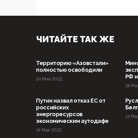
ЧИТАЙТЕ ТАК ЖЕ
Территорию «Азовстали»
Мин
полностью освободили
эксп
РФ н
24 Мая 2022
18 Ма
Путин назвал отказ ЕС от
Русл
российских
Бел
энергоресурсов
13 Ма
экономическим аутодафе
18 Мая 2022