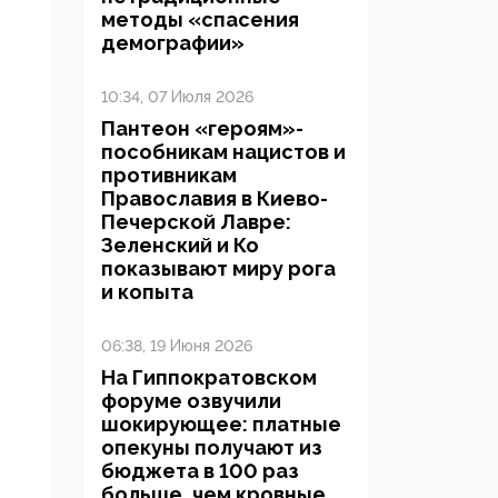
методы «спасения
демографии»
10:34, 07 Июля 2026
Пантеон «героям»-
пособникам нацистов и
противникам
Православия в Киево-
Печерской Лавре:
Зеленский и Ко
показывают миру рога
и копыта
06:38, 19 Июня 2026
На Гиппократовском
форуме озвучили
шокирующее: платные
опекуны получают из
бюджета в 100 раз
больше, чем кровные