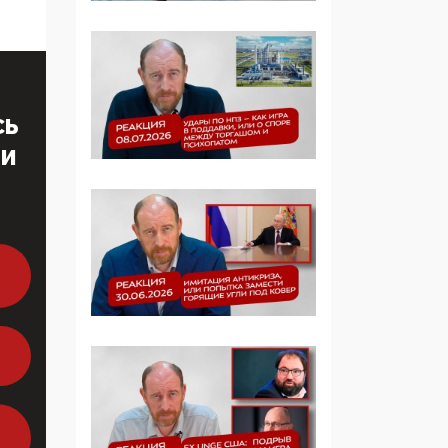
Симулякр патриотизма
и благолепия:
профилактика негатива
среди молодежи снова
отдана на откуп
«движперам»
СЬ
ТИ
03:35, 25 Апреля 2026
120 лет
парламентаризма: как
институт
народовластия
превратился в «чего
изволите» для
Правительства и АП
06:29, 15 Апреля 2026
Социальный фонд
России – пионер
жесткого внедрения