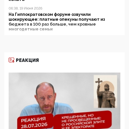
06:38, 19 Июня 2026
На Гиппократовском форуме озвучили
шокирующее: платные опекуны получают из
бюджета в 100 раз больше, чем кровные
многодетные семьи
05:00, 13 Июня 2026
Разбор учебника Обществознания под редакцией
Медведева: суверенитет, традиционные ценности
и немного двоемыслия
РЕАКЦИЯ
11:53, 09 Июня 2026
Прокуратура наконец увидела экстремистскую
деятельность ИИТО ЮНЕСКО в России, но
цифроглобалисты продолжают определять
повестку в образовании
09:43, 01 Июня 2026
5G за счет здоровья граждан: Минцифры намерено
отобрать у регионов и муниципалитетов право
защищать жилые дома и социальные объекты от
ЭМИ
05:58, 26 Мая 2026
Роскомнадзор освободили от борца с