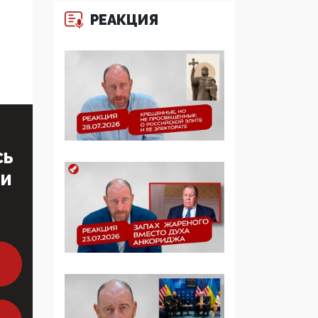
многодетные семьи
РЕАКЦИЯ
05:00, 13 Июня 2026
Разбор учебника
Обществознания под
редакцией Медведева:
суверенитет,
традиционные
ценности и немного
СЬ
двоемыслия
ТИ
11:53, 09 Июня 2026
Прокуратура наконец
увидела
экстремистскую
деятельность ИИТО
ЮНЕСКО в России, но
цифроглобалисты
продолжают
определять повестку в