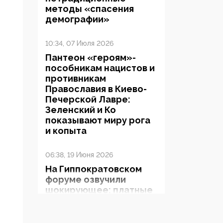
методы «спасения
демографии»
10:34, 07 Июля 2026
Пантеон «героям»-
пособникам нацистов и
противникам
Православия в Киево-
Печерской Лавре:
Зеленский и Ко
показывают миру рога
и копыта
06:38, 19 Июня 2026
На Гиппократовском
форуме озвучили
шокирующее: платные
опекуны получают из
бюджета в 100 раз
больше, чем кровные