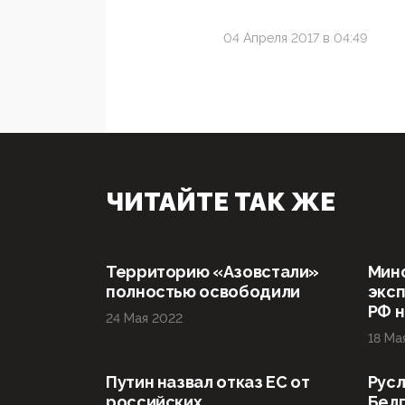
04 Апреля 2017 в 04:49
ЧИТАЙТЕ ТАК ЖЕ
Территорию «Азовстали»
Мин
полностью освободили
эксп
РФ н
24 Мая 2022
18 Ма
Путин назвал отказ ЕС от
Русл
российских
Бел