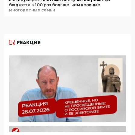
бюджета в 100 раз больше, чем кровные
многодетные семьи
05:00, 13 Июня 2026
Разбор учебника Обществознания под редакцией
Медведева: суверенитет, традиционные ценности
и немного двоемыслия
РЕАКЦИЯ
11:53, 09 Июня 2026
Прокуратура наконец увидела экстремистскую
деятельность ИИТО ЮНЕСКО в России, но
цифроглобалисты продолжают определять
повестку в образовании
09:43, 01 Июня 2026
5G за счет здоровья граждан: Минцифры намерено
отобрать у регионов и муниципалитетов право
защищать жилые дома и социальные объекты от
ЭМИ
05:58, 26 Мая 2026
Роскомнадзор освободили от борца с
деструктивным и опасным контентом
07:39, 25 Мая 2026
Манифест против семьи и традиционных