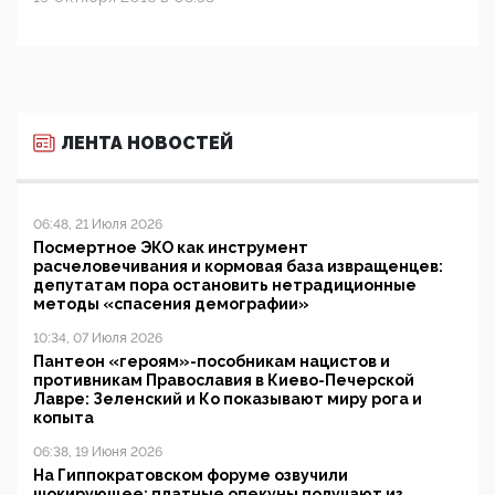
ЛЕНТА НОВОСТЕЙ
06:48, 21 Июля 2026
Посмертное ЭКО как инструмент
расчеловечивания и кормовая база извращенцев:
депутатам пора остановить нетрадиционные
методы «спасения демографии»
10:34, 07 Июля 2026
Пантеон «героям»-пособникам нацистов и
противникам Православия в Киево-Печерской
Лавре: Зеленский и Ко показывают миру рога и
копыта
06:38, 19 Июня 2026
На Гиппократовском форуме озвучили
шокирующее: платные опекуны получают из