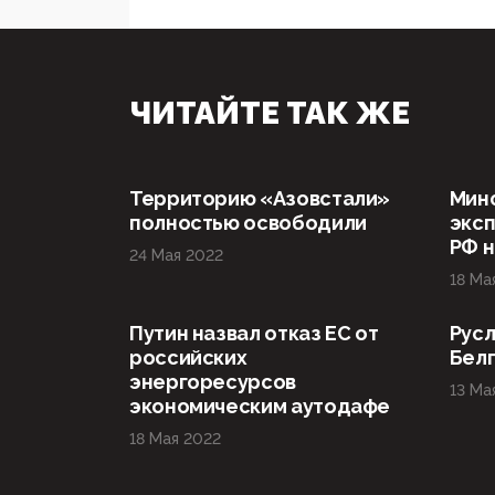
ЧИТАЙТЕ ТАК ЖЕ
Территорию «Азовстали»
Мин
полностью освободили
эксп
РФ н
24 Мая 2022
18 Ма
Путин назвал отказ ЕС от
Русл
российских
Бел
энергоресурсов
13 Ма
экономическим аутодафе
18 Мая 2022