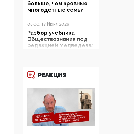
больше, чем кровные
многодетные семьи
05:00, 13 Июня 2026
Разбор учебника
Обществознания под
редакцией Медведева:
суверенитет,
традиционные
ценности и немного
двоемыслия
РЕАКЦИЯ
11:53, 09 Июня 2026
Прокуратура наконец
увидела
экстремистскую
деятельность ИИТО
ЮНЕСКО в России, но
цифроглобалисты
продолжают