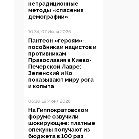
нетрадиционные
методы «спасения
демографии»
10:34, 07 Июля 2026
Пантеон «героям»-
пособникам нацистов и
противникам
Православия в Киево-
Печерской Лавре:
Зеленский и Ко
показывают миру рога
и копыта
06:38, 19 Июня 2026
На Гиппократовском
форуме озвучили
шокирующее: платные
опекуны получают из
бюджета в 100 раз