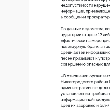
недопустимости нарушен
информации, причиняющей
в сообщении прокуратуры
По данным ведомства, ко
аудитории старше 12 либо
«фактически на меропри
нецензурную брань, а т
среди детей информацию»
песен призывают к употр
совершению опасных для 
«В отношении организат
Нижегородского района
административные дела по
установленных требован
информационной продук
вред их здоровью и (или)