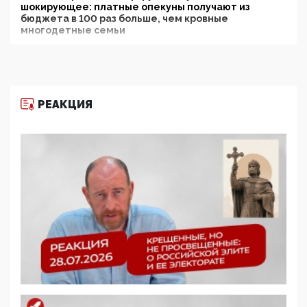
шокирующее: платные опекуны получают из
бюджета в 100 раз больше, чем кровные
многодетные семьи
05:00, 13 Июня 2026
Разбор учебника Обществознания под редакцией
Медведева: суверенитет, традиционные ценности
и немного двоемыслия
РЕАКЦИЯ
11:53, 09 Июня 2026
Прокуратура наконец увидела экстремистскую
деятельность ИИТО ЮНЕСКО в России, но
цифроглобалисты продолжают определять
повестку в образовании
09:43, 01 Июня 2026
5G за счет здоровья граждан: Минцифры намерено
отобрать у регионов и муниципалитетов право
защищать жилые дома и социальные объекты от
ЭМИ
05:58, 26 Мая 2026
Роскомнадзор освободили от борца с
деструктивным и опасным контентом
07:39, 25 Мая 2026