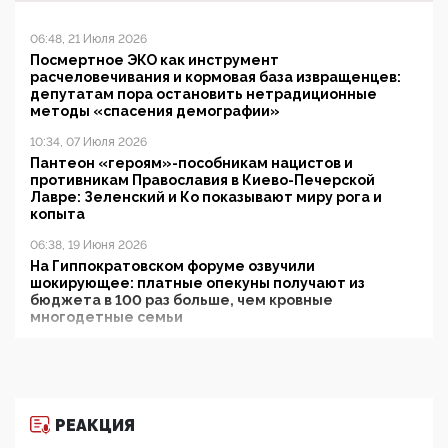
06:48, 21 Июля 2026
Посмертное ЭКО как инструмент
расчеловечивания и кормовая база извращенцев:
депутатам пора остановить нетрадиционные
методы «спасения демографии»
10:34, 07 Июля 2026
Пантеон «героям»-пособникам нацистов и
противникам Православия в Киево-Печерской
Лавре: Зеленский и Ко показывают миру рога и
копыта
06:38, 19 Июня 2026
На Гиппократовском форуме озвучили
шокирующее: платные опекуны получают из
бюджета в 100 раз больше, чем кровные
многодетные семьи
05:00, 13 Июня 2026
Разбор учебника Обществознания под редакцией
Медведева: суверенитет, традиционные ценности
и немного двоемыслия
РЕАКЦИЯ
11:53, 09 Июня 2026