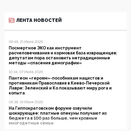
ЛЕНТА НОВОСТЕЙ
06:48, 21 Июля 2026
Посмертное ЭКО как инструмент
расчеловечивания и кормовая база извращенцев:
депутатам пора остановить нетрадиционные
методы «спасения демографии»
10:34, 07 Июля 2026
Пантеон «героям»-пособникам нацистов и
противникам Православия в Киево-Печерской
Лавре: Зеленский и Ко показывают миру рога и
копыта
06:38, 19 Июня 2026
На Гиппократовском форуме озвучили
шокирующее: платные опекуны получают из
бюджета в 100 раз больше, чем кровные
многодетные семьи