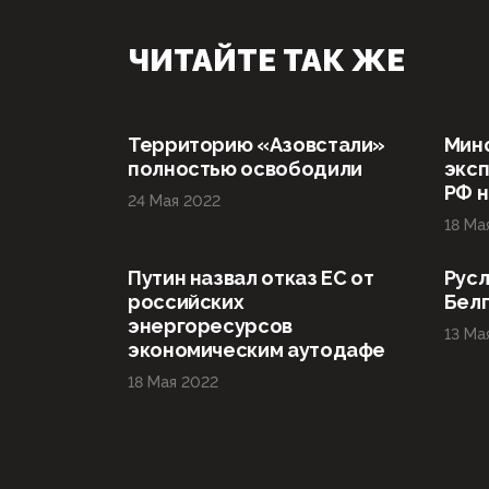
ЧИТАЙТЕ ТАК ЖЕ
Территорию «Азовстали»
Мин
полностью освободили
эксп
РФ н
24 Мая 2022
18 Ма
Путин назвал отказ ЕС от
Русл
российских
Бел
энергоресурсов
13 Ма
экономическим аутодафе
18 Мая 2022