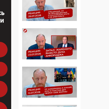
многодетные семьи
СЬ
05:00, 13 Июня 2026
ТИ
Разбор учебника
Обществознания под
редакцией Медведева:
суверенитет,
традиционные
ценности и немного
двоемыслия
11:53, 09 Июня 2026
Прокуратура наконец
увидела
экстремистскую
деятельность ИИТО
ЮНЕСКО в России, но
цифроглобалисты
продолжают
определять повестку в