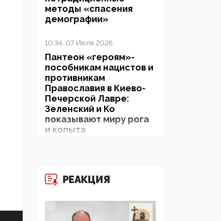
методы «спасения
демографии»
10:34, 07 Июля 2026
Пантеон «героям»-
пособникам нацистов и
противникам
Православия в Киево-
Печерской Лавре:
Зеленский и Ко
показывают миру рога
и копыта
06:38, 19 Июня 2026
На Гиппократовском
форуме озвучили
РЕАКЦИЯ
шокирующее: платные
опекуны получают из
бюджета в 100 раз
больше, чем кровные