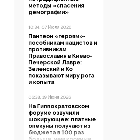
методы «спасения
демографии»
10:34, 07 Июля 2026
Пантеон «героям»-
пособникам нацистов и
противникам
Православия в Киево-
Печерской Лавре:
Зеленский и Ко
показывают миру рога
и копыта
06:38, 19 Июня 2026
На Гиппократовском
форуме озвучили
шокирующее: платные
опекуны получают из
бюджета в 100 раз
больше, чем кровные