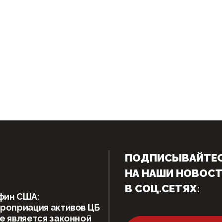
ПОДПИСЫВАЙТЕ
НА НАШИ НОВОС
В СОЦ.СЕТЯХ:
фин США:
роприация активов ЦБ
е является законной