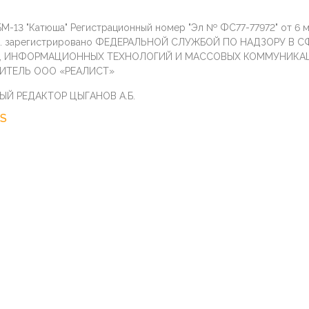
М-13 "Катюша" Регистрационный номер "Эл № ФС77-77972" от 6 
г. зарегистрировано ФЕДЕРАЛЬНОЙ СЛУЖБОЙ ПО НАДЗОРУ В С
И, ИНФОРМАЦИОННЫХ ТЕХНОЛОГИЙ И МАССОВЫХ КОММУНИКА
ИТЕЛЬ ООО «РЕАЛИСТ»
ЫЙ РЕДАКТОР ЦЫГАНОВ А.Б.
S