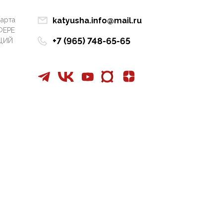
Манифест против
семьи и традиционных
марта
katyusha.info@mail.ru
ценностей: «Новые
ФЕРЕ
люди» поднимают
+7 (965) 748-65-65
ЦИЙ
электорат феминисток
на битву с
мужчинами-«бабуинам
и»
05:08, 15 Мая 2026
Эзотерика,
инфоцыганство и
лженаука под ширмой
защиты традиционных
ценностей: кто и с чем
выступал на форуме
«Россия 809. Традиции
будущего»
09:40, 06 Мая 2026