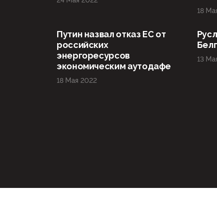
24 Мая 2022
18 Ма
Путин назвал отказ ЕС от
Русл
российских
Бел
энергоресурсов
13 Ма
экономическим аутодафе
18 Мая 2022