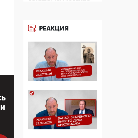
многодетные семьи
05:00, 13 Июня 2026
РЕАКЦИЯ
Разбор учебника
Обществознания под
редакцией Медведева:
суверенитет,
традиционные
ценности и немного
двоемыслия
11:53, 09 Июня 2026
Прокуратура наконец
СЬ
увидела
экстремистскую
ТИ
деятельность ИИТО
ЮНЕСКО в России, но
цифроглобалисты
продолжают
определять повестку в