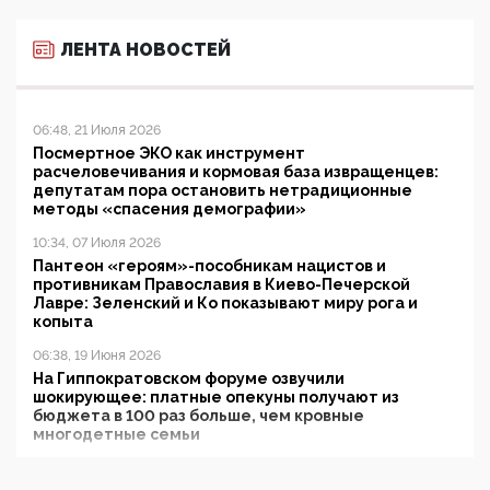
ЛЕНТА НОВОСТЕЙ
06:48, 21 Июля 2026
Посмертное ЭКО как инструмент
расчеловечивания и кормовая база извращенцев:
депутатам пора остановить нетрадиционные
методы «спасения демографии»
10:34, 07 Июля 2026
Пантеон «героям»-пособникам нацистов и
противникам Православия в Киево-Печерской
Лавре: Зеленский и Ко показывают миру рога и
копыта
06:38, 19 Июня 2026
На Гиппократовском форуме озвучили
шокирующее: платные опекуны получают из
бюджета в 100 раз больше, чем кровные
многодетные семьи
05:00, 13 Июня 2026