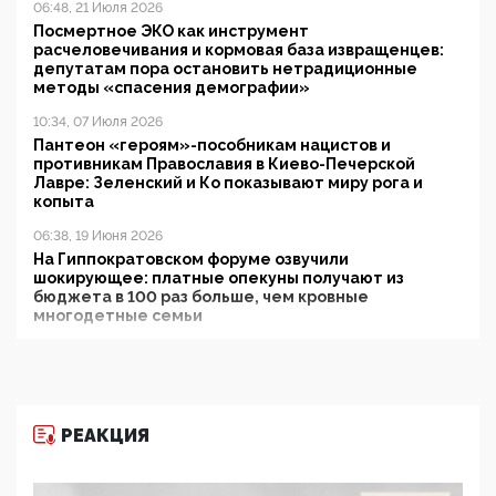
06:48, 21 Июля 2026
Посмертное ЭКО как инструмент
расчеловечивания и кормовая база извращенцев:
депутатам пора остановить нетрадиционные
методы «спасения демографии»
10:34, 07 Июля 2026
Пантеон «героям»-пособникам нацистов и
противникам Православия в Киево-Печерской
Лавре: Зеленский и Ко показывают миру рога и
копыта
06:38, 19 Июня 2026
На Гиппократовском форуме озвучили
шокирующее: платные опекуны получают из
бюджета в 100 раз больше, чем кровные
многодетные семьи
05:00, 13 Июня 2026
Разбор учебника Обществознания под редакцией
Медведева: суверенитет, традиционные ценности
и немного двоемыслия
РЕАКЦИЯ
11:53, 09 Июня 2026
Прокуратура наконец увидела экстремистскую
деятельность ИИТО ЮНЕСКО в России, но