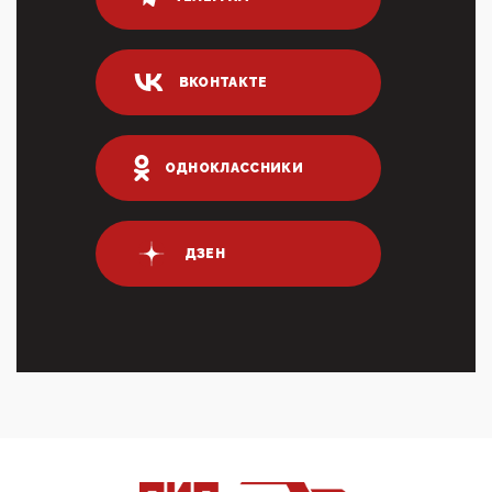
80% сирийцев в ФРГ должны вернуться на родину.
Он это ...
04:47, 10 Апреля 2026
ВКОНТАКТЕ
ИНН для переводов по СБП это первый шаг из
логических двухЗаполнение ИНН при любых
переводах по ...
03:35, 10 Апреля 2026
ОДНОКЛАССНИКИ
Суммарное вознаграждение менеджменту в 15
крупных банках по итогам 2025 года превысило 63
млрд руб. ...
03:01, 10 Апреля 2026
ДЗЕН
Террорист и убийца Буданов вальяжно сообщил,
что союзники просили Киев не наносить удары по
энергети...
01:54, 10 Апреля 2026
ПрезидентПутинвчера вечером обьявил
Пасхальное перемирие с 16 часов субботы до конца
дня Воскресен...
01:09, 10 Апреля 2026
Цифроконцлагерь работает только на
входМошенники активно пользуются аккаунтами на