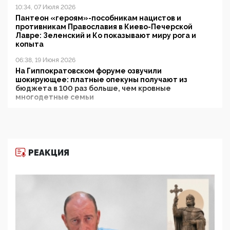
10:34, 07 Июля 2026
Пантеон «героям»-пособникам нацистов и
противникам Православия в Киево-Печерской
Лавре: Зеленский и Ко показывают миру рога и
копыта
06:38, 19 Июня 2026
На Гиппократовском форуме озвучили
шокирующее: платные опекуны получают из
бюджета в 100 раз больше, чем кровные
многодетные семьи
05:00, 13 Июня 2026
Разбор учебника Обществознания под редакцией
Медведева: суверенитет, традиционные ценности
и немного двоемыслия
РЕАКЦИЯ
11:53, 09 Июня 2026
Прокуратура наконец увидела экстремистскую
деятельность ИИТО ЮНЕСКО в России, но
цифроглобалисты продолжают определять
повестку в образовании
09:43, 01 Июня 2026
5G за счет здоровья граждан: Минцифры намерено
отобрать у регионов и муниципалитетов право