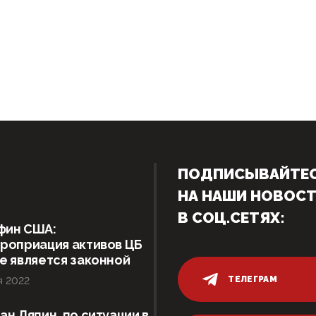
ПОДПИСЫВАЙТЕ
НА НАШИ НОВОС
В СОЦ.СЕТЯХ:
фин США:
роприация активов ЦБ
е является законной
ТЕЛЕГРАМ
я 2022
ан Ляпин, по ситуации в