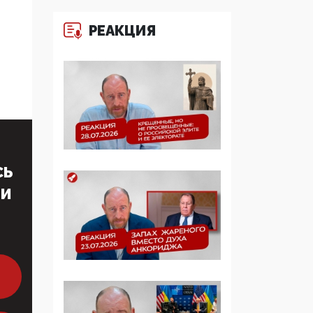
многодетные семьи
РЕАКЦИЯ
05:00, 13 Июня 2026
Разбор учебника
Обществознания под
редакцией Медведева:
суверенитет,
традиционные
ценности и немного
двоемыслия
СЬ
11:53, 09 Июня 2026
ТИ
Прокуратура наконец
увидела
экстремистскую
деятельность ИИТО
ЮНЕСКО в России, но
цифроглобалисты
продолжают
определять повестку в