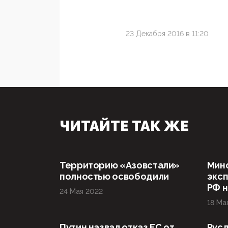
23 Декабря 2016 в 11:20
ЧИТАЙТЕ ТАК ЖЕ
Территорию «Азовстали»
Мин
полностью освободили
эксп
РФ н
24 Мая 2022
18 Ма
Путин назвал отказ ЕС от
Русл