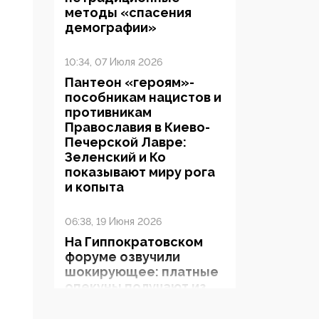
методы «спасения
демографии»
10:34, 07 Июля 2026
Пантеон «героям»-
пособникам нацистов и
противникам
Православия в Киево-
Печерской Лавре:
Зеленский и Ко
показывают миру рога
и копыта
06:38, 19 Июня 2026
На Гиппократовском
форуме озвучили
шокирующее: платные
опекуны получают из
бюджета в 100 раз
больше, чем кровные