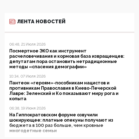
ЛЕНТА НОВОСТЕЙ
06:48, 21 Июля 2026
Посмертное ЭКО как инструмент
расчеловечивания и кормовая база извращенцев:
депутатам пора остановить нетрадиционные
методы «спасения демографии»
10:34, 07 Июля 2026
Пантеон «героям»-пособникам нацистов и
противникам Православия в Киево-Печерской
Лавре: Зеленский и Ко показывают миру рога и
копыта
06:38, 19 Июня 2026
На Гиппократовском форуме озвучили
шокирующее: платные опекуны получают из
бюджета в 100 раз больше, чем кровные
многодетные семьи