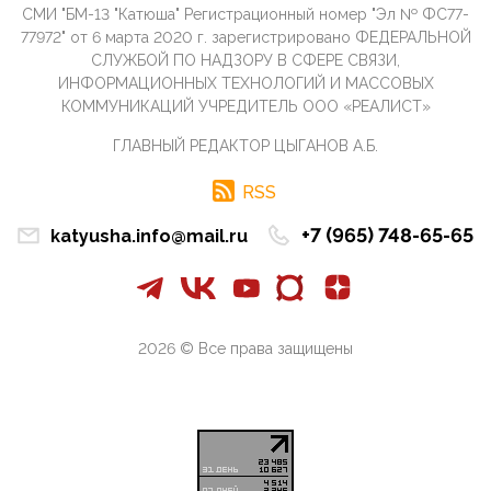
СМИ "БМ-13 "Катюша" Регистрационный номер "Эл № ФС77-
09:40, 10 Апреля 2026
77972" от 6 марта 2020 г. зарегистрировано ФЕДЕРАЛЬНОЙ
Честно говоря, ситуация с продвижением через
СЛУЖБОЙ ПО НАДЗОРУ В СФЕРЕ СВЯЗИ,
российские крупнейшие СМИ персоны Эррола
ИНФОРМАЦИОННЫХ ТЕХНОЛОГИЙ И МАССОВЫХ
Маска (отца Ил...
КОММУНИКАЦИЙ УЧРЕДИТЕЛЬ ООО «РЕАЛИСТ»
07:11, 10 Апреля 2026
ГЛАВНЫЙ РЕДАКТОР ЦЫГАНОВ А.Б.
Те, кто стоят за массовым завозом в Россию
инокультурных мигрантов, в общем-то понимают,
что делают ...
RSS
09:34, 09 Апреля 2026
+7 (965) 748-65-65
katyusha.info@mail.ru
Благодаря знакомым, стали известны подробности
истории с белгородскими "Орланами",которые
сбили свыш...
09:01, 09 Апреля 2026
Снова о главном на фронте. Противник вновь
2026 © Все права защищены
захватил "малое небо" на украинском ТВД.
Противник расшир...
08:05, 09 Апреля 2026
В Национальной системе платежных карт (НСПК)
заботливо уточниили, что ИНН при переводах по
СБП не ну...