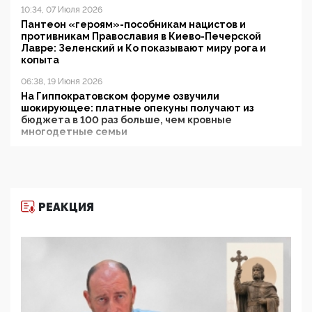
10:34, 07 Июля 2026
Пантеон «героям»-пособникам нацистов и
противникам Православия в Киево-Печерской
Лавре: Зеленский и Ко показывают миру рога и
копыта
06:38, 19 Июня 2026
На Гиппократовском форуме озвучили
шокирующее: платные опекуны получают из
бюджета в 100 раз больше, чем кровные
многодетные семьи
05:00, 13 Июня 2026
Разбор учебника Обществознания под редакцией
Медведева: суверенитет, традиционные ценности
и немного двоемыслия
РЕАКЦИЯ
11:53, 09 Июня 2026
Прокуратура наконец увидела экстремистскую
деятельность ИИТО ЮНЕСКО в России, но
цифроглобалисты продолжают определять
повестку в образовании
09:43, 01 Июня 2026
5G за счет здоровья граждан: Минцифры намерено
отобрать у регионов и муниципалитетов право