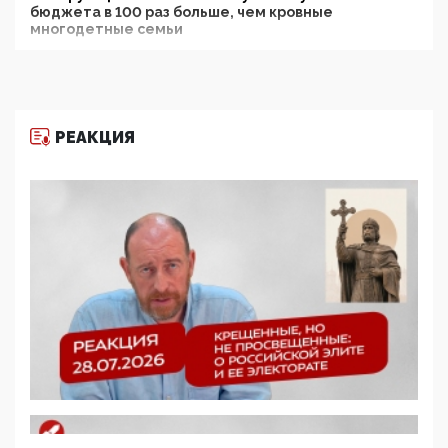
бюджета в 100 раз больше, чем кровные
многодетные семьи
05:00, 13 Июня 2026
Разбор учебника Обществознания под редакцией
Медведева: суверенитет, традиционные ценности
и немного двоемыслия
РЕАКЦИЯ
11:53, 09 Июня 2026
Прокуратура наконец увидела экстремистскую
деятельность ИИТО ЮНЕСКО в России, но
цифроглобалисты продолжают определять
повестку в образовании
09:43, 01 Июня 2026
5G за счет здоровья граждан: Минцифры намерено
отобрать у регионов и муниципалитетов право
защищать жилые дома и социальные объекты от
ЭМИ
05:58, 26 Мая 2026
Роскомнадзор освободили от борца с
деструктивным и опасным контентом
07:39, 25 Мая 2026
Манифест против семьи и традиционных