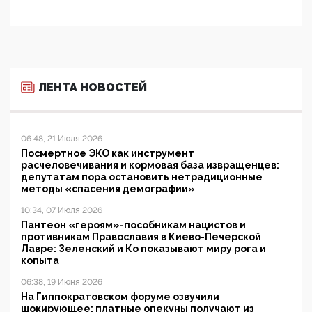
ЛЕНТА НОВОСТЕЙ
06:48, 21 Июля 2026
Посмертное ЭКО как инструмент
расчеловечивания и кормовая база извращенцев:
депутатам пора остановить нетрадиционные
методы «спасения демографии»
10:34, 07 Июля 2026
Пантеон «героям»-пособникам нацистов и
противникам Православия в Киево-Печерской
Лавре: Зеленский и Ко показывают миру рога и
копыта
06:38, 19 Июня 2026
На Гиппократовском форуме озвучили
шокирующее: платные опекуны получают из