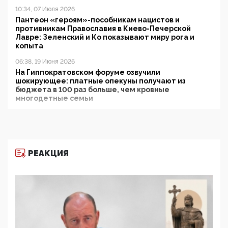
10:34, 07 Июля 2026
Пантеон «героям»-пособникам нацистов и
противникам Православия в Киево-Печерской
Лавре: Зеленский и Ко показывают миру рога и
копыта
06:38, 19 Июня 2026
На Гиппократовском форуме озвучили
шокирующее: платные опекуны получают из
бюджета в 100 раз больше, чем кровные
многодетные семьи
05:00, 13 Июня 2026
Разбор учебника Обществознания под редакцией
Медведева: суверенитет, традиционные ценности
и немного двоемыслия
РЕАКЦИЯ
11:53, 09 Июня 2026
Прокуратура наконец увидела экстремистскую
деятельность ИИТО ЮНЕСКО в России, но
цифроглобалисты продолжают определять
повестку в образовании
09:43, 01 Июня 2026
5G за счет здоровья граждан: Минцифры намерено