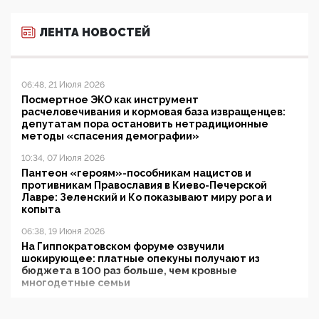
ЛЕНТА НОВОСТЕЙ
06:48, 21 Июля 2026
Посмертное ЭКО как инструмент
расчеловечивания и кормовая база извращенцев:
депутатам пора остановить нетрадиционные
методы «спасения демографии»
10:34, 07 Июля 2026
Пантеон «героям»-пособникам нацистов и
противникам Православия в Киево-Печерской
Лавре: Зеленский и Ко показывают миру рога и
копыта
06:38, 19 Июня 2026
На Гиппократовском форуме озвучили
шокирующее: платные опекуны получают из
бюджета в 100 раз больше, чем кровные
многодетные семьи
05:00, 13 Июня 2026