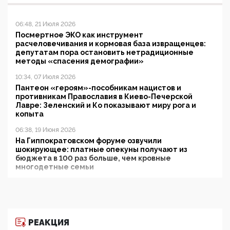
06:48, 21 Июля 2026
Посмертное ЭКО как инструмент
расчеловечивания и кормовая база извращенцев:
депутатам пора остановить нетрадиционные
методы «спасения демографии»
10:34, 07 Июля 2026
Пантеон «героям»-пособникам нацистов и
противникам Православия в Киево-Печерской
Лавре: Зеленский и Ко показывают миру рога и
копыта
06:38, 19 Июня 2026
На Гиппократовском форуме озвучили
шокирующее: платные опекуны получают из
бюджета в 100 раз больше, чем кровные
многодетные семьи
05:00, 13 Июня 2026
Разбор учебника Обществознания под редакцией
Медведева: суверенитет, традиционные ценности
и немного двоемыслия
РЕАКЦИЯ
11:53, 09 Июня 2026