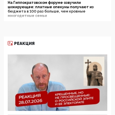
На Гиппократовском форуме озвучили
шокирующее: платные опекуны получают из
бюджета в 100 раз больше, чем кровные
многодетные семьи
05:00, 13 Июня 2026
Разбор учебника Обществознания под редакцией
Медведева: суверенитет, традиционные ценности
и немного двоемыслия
РЕАКЦИЯ
11:53, 09 Июня 2026
Прокуратура наконец увидела экстремистскую
деятельность ИИТО ЮНЕСКО в России, но
цифроглобалисты продолжают определять
повестку в образовании
09:43, 01 Июня 2026
5G за счет здоровья граждан: Минцифры намерено
отобрать у регионов и муниципалитетов право
защищать жилые дома и социальные объекты от
ЭМИ
05:58, 26 Мая 2026
Роскомнадзор освободили от борца с
деструктивным и опасным контентом