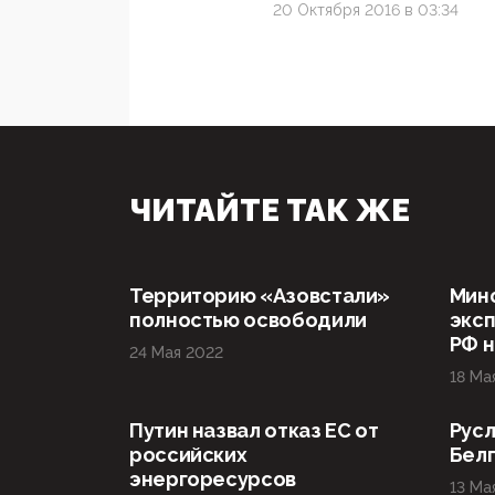
20 Октября 2016 в 03:34
ЧИТАЙТЕ ТАК ЖЕ
Территорию «Азовстали»
Мин
полностью освободили
эксп
РФ н
24 Мая 2022
18 Ма
Путин назвал отказ ЕС от
Русл
российских
Бел
энергоресурсов
13 Ма