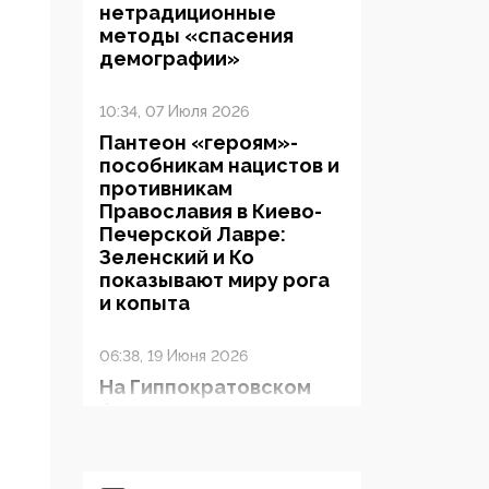
нетрадиционные
методы «спасения
демографии»
10:34, 07 Июля 2026
Пантеон «героям»-
пособникам нацистов и
противникам
Православия в Киево-
Печерской Лавре:
Зеленский и Ко
показывают миру рога
и копыта
06:38, 19 Июня 2026
На Гиппократовском
форуме озвучили
шокирующее: платные
опекуны получают из
бюджета в 100 раз