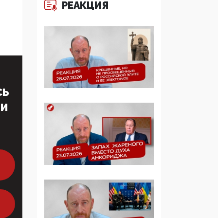
РЕАКЦИЯ
больше, чем кровные
многодетные семьи
05:00, 13 Июня 2026
Разбор учебника
Обществознания под
редакцией Медведева:
суверенитет,
СЬ
традиционные
ценности и немного
ТИ
двоемыслия
11:53, 09 Июня 2026
Прокуратура наконец
увидела
экстремистскую
деятельность ИИТО
ЮНЕСКО в России, но
цифроглобалисты
продолжают