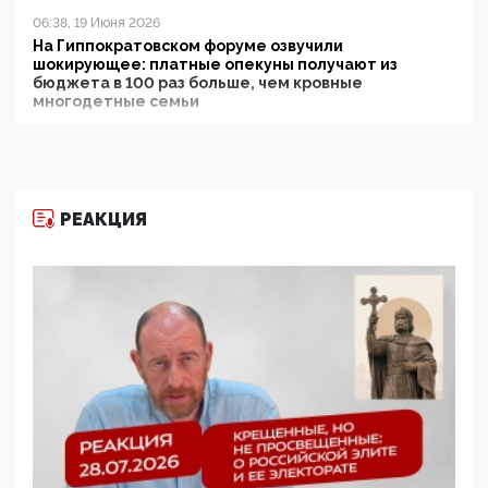
06:38, 19 Июня 2026
На Гиппократовском форуме озвучили
шокирующее: платные опекуны получают из
бюджета в 100 раз больше, чем кровные
многодетные семьи
05:00, 13 Июня 2026
Разбор учебника Обществознания под редакцией
Медведева: суверенитет, традиционные ценности
и немного двоемыслия
РЕАКЦИЯ
11:53, 09 Июня 2026
Прокуратура наконец увидела экстремистскую
деятельность ИИТО ЮНЕСКО в России, но
цифроглобалисты продолжают определять
повестку в образовании
09:43, 01 Июня 2026
5G за счет здоровья граждан: Минцифры намерено
отобрать у регионов и муниципалитетов право
защищать жилые дома и социальные объекты от
ЭМИ
05:58, 26 Мая 2026
Роскомнадзор освободили от борца с