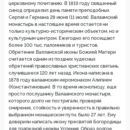
церковному почитанию. В 1819 году священный
синод определил день памяти преподобных
Сергия и Германа 28 июня (11 июля). Валаамский
монастырь в настоящее время остается ни
только культурно-историческим объектом, но и
культурным центром. Ежегодно его посещают
более 100 тыс. паломников и туристов.
Обретение Валламской иконы Божией Матери
считается одним из поздних чудесных
обретений православных христианских святынь,
случившееся 120 лет назад. Икона написана в
1878 году валаамским иеромонахом Алипием
(Константиновым). В то время иконописцу, еще
просто послушнику Валаамского монастыря,
которого долго не постригали, проверяя
смирение, стойкость и уверенность в правильно
выбранном монашеском пути, было 27 лет. Ему
доверили написать икону пресвятой Богородицы
для трапезной церкви Успения. Образ долгое