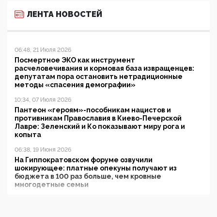
ЛЕНТА НОВОСТЕЙ
06:48, 21 Июля 2026
Посмертное ЭКО как инструмент
расчеловечивания и кормовая база извращенцев:
депутатам пора остановить нетрадиционные
методы «спасения демографии»
10:34, 07 Июля 2026
Пантеон «героям»-пособникам нацистов и
противникам Православия в Киево-Печерской
Лавре: Зеленский и Ко показывают миру рога и
копыта
06:38, 19 Июня 2026
На Гиппократовском форуме озвучили
шокирующее: платные опекуны получают из
бюджета в 100 раз больше, чем кровные
многодетные семьи
05:00, 13 Июня 2026
Разбор учебника Обществознания под редакцией