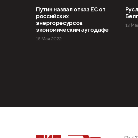
Путин назвал отказ ЕС от
Русл
российских
Бел
энергоресурсов
13 Ма
экономическим аутодафе
18 Мая 2022