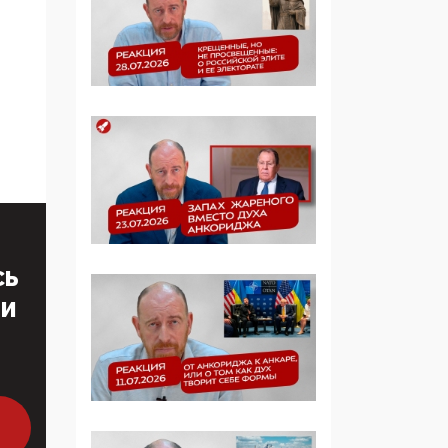
образовании
09:43, 01 Июня 2026
5G за счет здоровья
граждан: Минцифры
намерено отобрать у
регионов и
муниципалитетов право
защищать жилые дома
и социальные объекты
от ЭМИ
СЬ
05:58, 26 Мая 2026
ТИ
Роскомнадзор
освободили от борца с
деструктивным и
опасным контентом
07:39, 25 Мая 2026