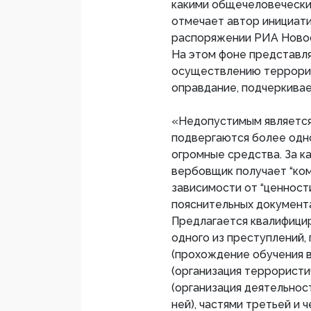
какими общечеловечески
отмечает автор инициати
распоряжении РИА Ново
На этом фоне представл
осуществлению террорис
оправдание, подчеркивае
«Недопустимым является
подвергаются более одно
огромные средства. За к
вербовщик получает “ком
зависимости от “ценност
пояснительных документа
Предлагается квалифици
одного из преступлений, 
(прохождение обучения в
(организация террористич
(организация деятельнос
ней), частями третьей и 