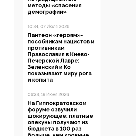
методы «спасения
демографии»
10:34, 07 Июля 2026
Пантеон «героям»-
пособникам нацистов и
противникам
Православия в Киево-
Печерской Лавре:
Зеленский и Ко
показывают миру рога
и копыта
06:38, 19 Июня 2026
На Гиппократовском
форуме озвучили
шокирующее: платные
опекуны получают из
бюджета в 100 раз
больше, чем кровные