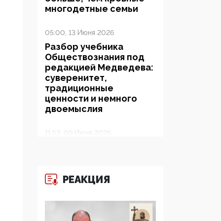
многодетные семьи
05:00, 13 Июня 2026
Разбор учебника
Обществознания под
редакцией Медведева:
суверенитет,
традиционные
ценности и немного
двоемыслия
11:53, 09 Июня 2026
Прокуратура наконец
увидела
экстремистскую
деятельность ИИТО
РЕАКЦИЯ
ЮНЕСКО в России, но
цифроглобалисты
продолжают
определять повестку в