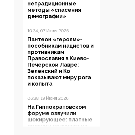
нетрадиционные
методы «спасения
демографии»
10:34, 07 Июля 2026
Пантеон «героям»-
пособникам нацистов и
противникам
Православия в Киево-
Печерской Лавре:
Зеленский и Ко
показывают миру рога
и копыта
06:38, 19 Июня 2026
На Гиппократовском
форуме озвучили
шокирующее: платные
опекуны получают из
бюджета в 100 раз