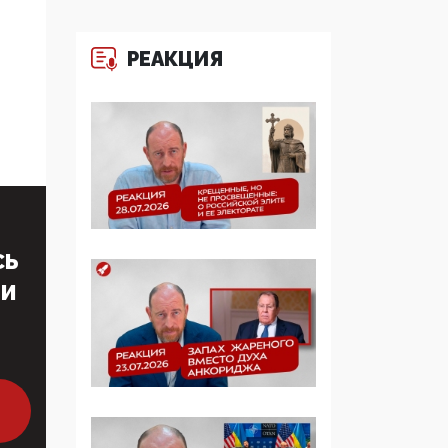
больше, чем кровные
многодетные семьи
РЕАКЦИЯ
05:00, 13 Июня 2026
Разбор учебника
Обществознания под
редакцией Медведева:
суверенитет,
традиционные
ценности и немного
двоемыслия
СЬ
11:53, 09 Июня 2026
ТИ
Прокуратура наконец
увидела
экстремистскую
деятельность ИИТО
ЮНЕСКО в России, но
цифроглобалисты
продолжают