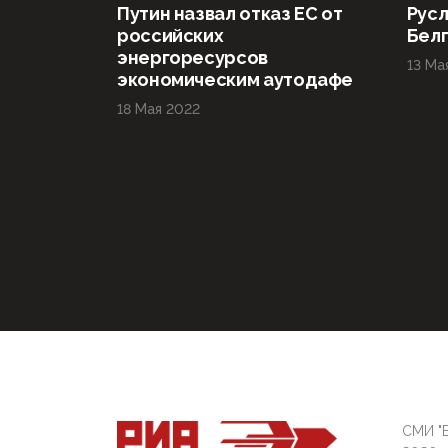
Путин назвал отказ ЕС от
Русл
российских
Бел
энергоресурсов
13 Ма
экономическим аутодафе
18 Мая 2022
СМИ "Б