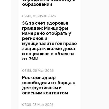
образовании
09:43, 01 Июня 2026
5G за счет здоровья
граждан: Минцифры
намерено отобрать у
регионов и
муниципалитетов право
защищать жилые дома
и социальные объекты
от ЭМИ
05:58, 26 Мая 2026
Роскомнадзор
освободили от борца с
деструктивным и
опасным контентом
07:39, 25 Мая 2026