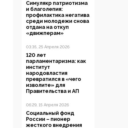
Симулякр патриотизма
и благолепия:
профилактика негатива
среди молодежи снова
отдана на откуп
«движперам»
03:35, 25 Апреля 2026
120 лет
парламентаризма: как
институт
народовластия
превратился в «чего
изволите» для
Правительства и АП
06:29, 15 Апреля 2026
Социальный фонд
России – пионер
жесткого внедрения