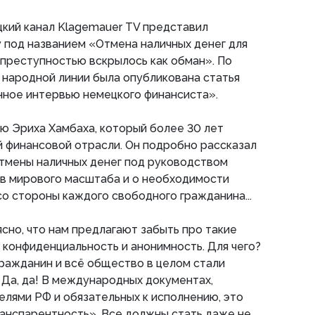
ецкий канал Klagemauer TV представил
 под названием «Отмена наличных денег для
преступностью вскрылось как обман». По
 народной линии была опубликована статья
нное интервью немецкого финансиста».
ю Эриха Хамбаха, который более 30 лет
 финансовой отрасли. Он подробно рассказал
отмены наличных денег под руководством
в мирового масштаба и о необходимости
о стороны каждого свободного гражданина...
сно, что нам предлагают забыть про такие
, конфиденциальность и анонимность. Для чего?
гражданин и всё общество в целом стали
Да, да! В международных документах,
лями РФ и обязательных к исполнению, это
анспарентность». Все должны стать даже не