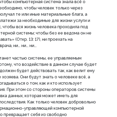
 чтобы компьютерная система знала всё о
Необходимо, чтобы человек только через
лучал те или иные материальные блага, а
латежи за необходимые для жизни услуги и
к, чтобы вся жизнь человека проходила под
терной системы; чтобы без ее ведома он не
вать» (Откр. 13: 17), ни проехать на
а, ни... ни... ни...
танет частью системы, ее управляемым
отому, что воздействие в данном случае будет
должен будет действовать так, как велит ему
 хозяева. Они будут знать о человеке всё, а
гадываться о том, как и кто использует
ия. При этом со стороны операторов системы
ка данных, которая может иметь для
оследствия. Как только человек добровольно
формационно-управляющей компьютерной
но превращает себя из свободно