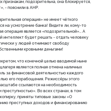
их признакам, подозрительна, она блокируется,
», - пояснили в АНР.
зрительная операция» не имеет чёткого
ся на усмотрение банка! Видите ли, кому-то
ная операция является «подозрительной»... А
й интеллект будет решать - отдать человеку
ктически у людей отнимают свободу
бственными кровными деньгами!
екретом, что конечной целью вводимой ныне
цлагеря является полная отмена наличных
оль за финансовой деятельностью каждого
елью его порабощения. Режиссёры этого
масштабе ссылаются на необходимость
 преступностью». Во всех странах, в том
д копирку, приняты типовые законы «О
нию преступных доходов и финансированию