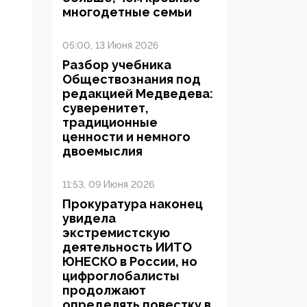
многодетные семьи
05:00, 13 Июня 2026
Разбор учебника
Обществознания под
редакцией Медведева:
суверенитет,
традиционные
ценности и немного
двоемыслия
11:53, 09 Июня 2026
Прокуратура наконец
увидела
экстремистскую
деятельность ИИТО
ЮНЕСКО в России, но
цифроглобалисты
продолжают
определять повестку в