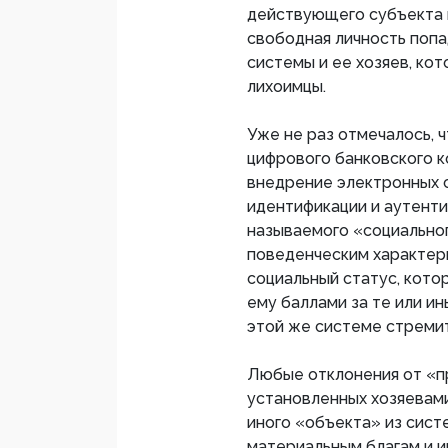
действующего субъекта в
свободная личность поп
системы и ее хозяев, ко
лихоимцы.
Уже не раз отмечалось, 
цифрового банковского к
внедрение электронных 
идентификации и аутенти
называемого «социальног
поведенческим характер
социальный статус, кото
ему баллами за те или ин
этой же системе стремит
Любые отклонения от «пр
установленных хозяевами
иного «объекта» из сист
материальным благам и 