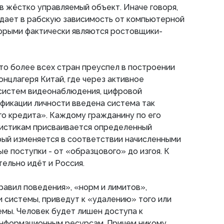
 жёстко управляемый объект. Иначе говоря,
адает в рабскую зависимость от компьютерной
торыми фактически являются ростовщики-
что более всех стран преуспел в построении
онцлагеря Китай, где через активное
систем видеонаблюдения, цифровой
фикации личности введена система так
о кредита». Каждому гражданину по его
истикам присваивается определенный
рый изменяется в соответствии начисленными
ые поступки - от «образцового» до изгоя. К
ельно идёт и Россия.
авил поведения», «норм и лимитов»,
 системы, приведут к «удалению» того или
емы. Человек будет лишен доступа к
информационным ресурсам. Причем никому