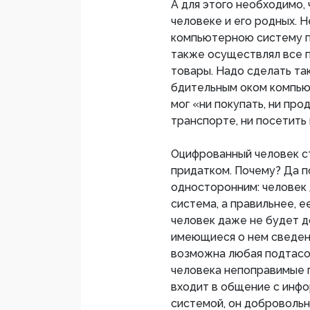
А для этого необходимо,
человеке и его родных. 
компьютерною систему по
также осуществлял все п
товары. Надо сделать та
бдительным оком компью
мог «ни покупать, ни прода
транспорте, ни посетить врач
Оцифрованный человек с
придатком. Почему? Да п
односторонним: человек 
система, а правильнее, ее
человек даже не будет до
имеющиеся о нем сведен
возможна любая подтасов
человека непоправимые п
входит в общение с ин
системой, он доброволь