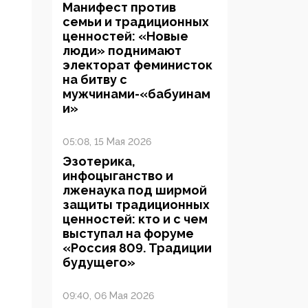
Манифест против
семьи и традиционных
ценностей: «Новые
люди» поднимают
электорат феминисток
на битву с
мужчинами-«бабуинам
и»
05:08, 15 Мая 2026
Эзотерика,
инфоцыганство и
лженаука под ширмой
защиты традиционных
ценностей: кто и с чем
выступал на форуме
«Россия 809. Традиции
будущего»
09:40, 06 Мая 2026