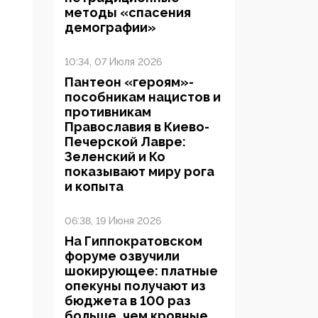
методы «спасения
демографии»
10:34, 07 Июля 2026
Пантеон «героям»-
пособникам нацистов и
противникам
Православия в Киево-
Печерской Лавре:
Зеленский и Ко
показывают миру рога
и копыта
06:38, 19 Июня 2026
На Гиппократовском
форуме озвучили
шокирующее: платные
опекуны получают из
бюджета в 100 раз
больше, чем кровные