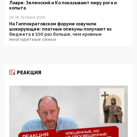
Лавре: Зеленский и Ко показывают миру рога и
копыта
06:38, 19 Июня 2026
На Гиппократовском форуме озвучили
шокирующее: платные опекуны получают из
бюджета в 100 раз больше, чем кровные
многодетные семьи
05:00, 13 Июня 2026
Разбор учебника Обществознания под редакцией
Медведева: суверенитет, традиционные ценности
и немного двоемыслия
РЕАКЦИЯ
11:53, 09 Июня 2026
Прокуратура наконец увидела экстремистскую
деятельность ИИТО ЮНЕСКО в России, но
цифроглобалисты продолжают определять
повестку в образовании
09:43, 01 Июня 2026
5G за счет здоровья граждан: Минцифры намерено
отобрать у регионов и муниципалитетов право
защищать жилые дома и социальные объекты от
ЭМИ