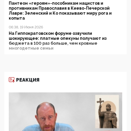
Пантеон «героям»-пособникам нацистов и
противникам Православия в Киево-Печерской
Лавре: Зеленский и Ко показывают миру рога и
копыта
06:38, 19 Июня 2026
На Гиппократовском форуме озвучили
шокирующее: платные опекуны получают из
бюджета в 100 раз больше, чем кровные
многодетные семьи
05:00, 13 Июня 2026
Разбор учебника Обществознания под редакцией
Медведева: суверенитет, традиционные ценности
и немного двоемыслия
РЕАКЦИЯ
11:53, 09 Июня 2026
Прокуратура наконец увидела экстремистскую
деятельность ИИТО ЮНЕСКО в России, но
цифроглобалисты продолжают определять
повестку в образовании
09:43, 01 Июня 2026
5G за счет здоровья граждан: Минцифры намерено
отобрать у регионов и муниципалитетов право
защищать жилые дома и социальные объекты от