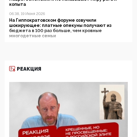
копыта
06:38, 19 Июня 2026
На Гиппократовском форуме озвучили
шокирующее: платные опекуны получают из
бюджета в 100 раз больше, чем кровные
многодетные семьи
05:00, 13 Июня 2026
Разбор учебника Обществознания под редакцией
Медведева: суверенитет, традиционные ценности
и немного двоемыслия
РЕАКЦИЯ
11:53, 09 Июня 2026
Прокуратура наконец увидела экстремистскую
деятельность ИИТО ЮНЕСКО в России, но
цифроглобалисты продолжают определять
повестку в образовании
09:43, 01 Июня 2026
5G за счет здоровья граждан: Минцифры намерено
отобрать у регионов и муниципалитетов право
защищать жилые дома и социальные объекты от
ЭМИ
05:58, 26 Мая 2026