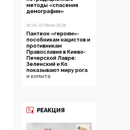
методы «спасения
демографии»
10:34, 07 Июля 2026
Пантеон «героям»-
пособникам нацистов и
противникам
Православия в Киево-
Печерской Лавре:
Зеленский и Ко
показывают миру рога
и копыта
06:38, 19 Июня 2026
На Гиппократовском
форуме озвучили
РЕАКЦИЯ
шокирующее: платные
опекуны получают из
бюджета в 100 раз
больше, чем кровные