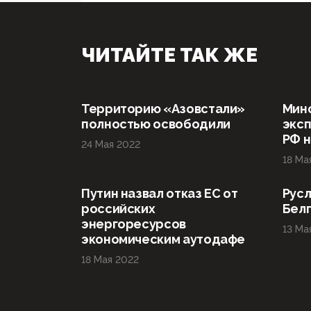
ЧИТАЙТЕ ТАК ЖЕ
Территорию «Азовстали»
Мин
полностью освободили
эксп
РФ н
24 Мая 2022
18 Ма
Путин назвал отказ ЕС от
Русл
российских
Бел
энергоресурсов
13 Ма
экономическим аутодафе
18 Мая 2022