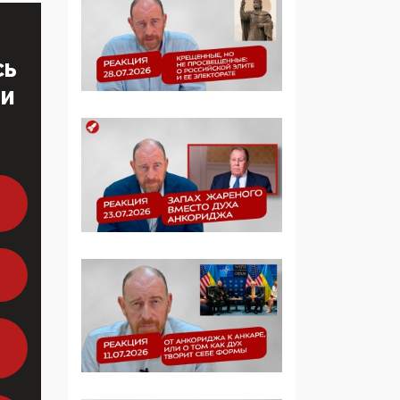
многодетные семьи
05:00, 13 Июня 2026
СЬ
Разбор учебника
ТИ
Обществознания под
редакцией Медведева:
суверенитет,
традиционные
ценности и немного
двоемыслия
11:53, 09 Июня 2026
Прокуратура наконец
увидела
экстремистскую
деятельность ИИТО
ЮНЕСКО в России, но
цифроглобалисты
продолжают
определять повестку в