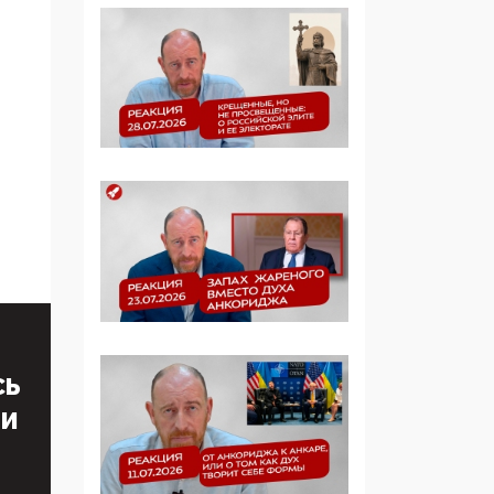
образовании
09:43, 01 Июня 2026
5G за счет здоровья
граждан: Минцифры
намерено отобрать у
регионов и
муниципалитетов право
защищать жилые дома
и социальные объекты
от ЭМИ
05:58, 26 Мая 2026
Роскомнадзор
освободили от борца с
СЬ
деструктивным и
ТИ
опасным контентом
07:39, 25 Мая 2026