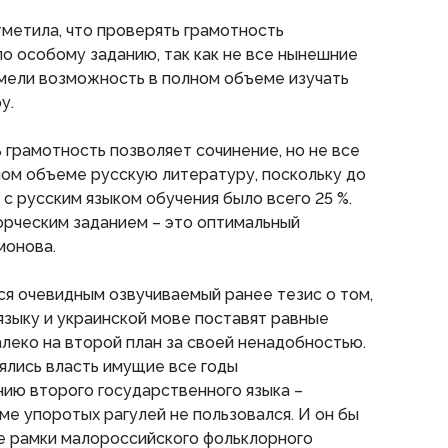
метила, что проверять грамотность
о особому заданию, так как не все нынешние
мели возможность в полном объеме изучать
у.
грамотность позволяет сочинение, но не все
ном объеме русскую литературу, поскольку до
с русским языком обучения было всего 25 %.
орческим заданием – это оптимальный
монова.
ся очевидным озвучиваемый ранее тезис о том,
 языку и украинской мове поставят равные
алеко на второй план за своей ненадобностью.
ялись власть имущие все годы
ию второго государственного языка –
ме упоротых рагулей не пользовался. И он бы
е рамки малороссийского фольклорного