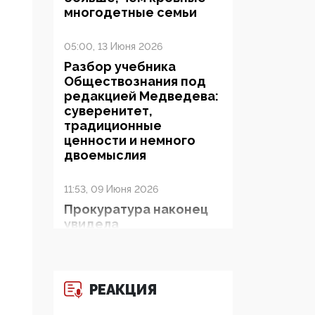
многодетные семьи
05:00, 13 Июня 2026
Разбор учебника
Обществознания под
редакцией Медведева:
суверенитет,
традиционные
ценности и немного
двоемыслия
11:53, 09 Июня 2026
Прокуратура наконец
увидела
экстремистскую
деятельность ИИТО
ЮНЕСКО в России, но
цифроглобалисты
РЕАКЦИЯ
продолжают
определять повестку в