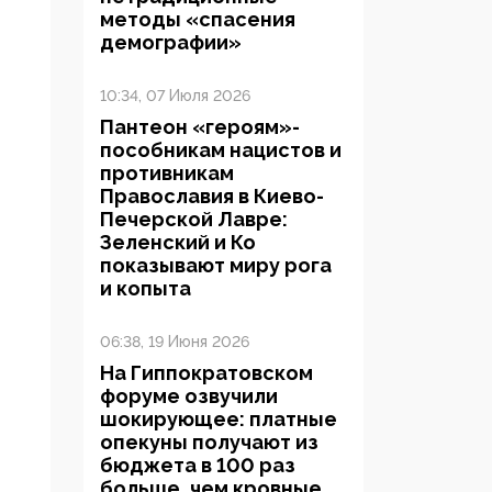
методы «спасения
демографии»
10:34, 07 Июля 2026
Пантеон «героям»-
пособникам нацистов и
противникам
Православия в Киево-
Печерской Лавре:
Зеленский и Ко
показывают миру рога
и копыта
06:38, 19 Июня 2026
На Гиппократовском
форуме озвучили
шокирующее: платные
опекуны получают из
бюджета в 100 раз
больше, чем кровные