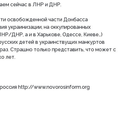
даем сейчас в ЛНР и ДНР.
дети освобожденной части Донбасса
ия украинизации, на оккупированных
ЛНР/ДНР, а и в Харькове, Одессе, Киеве…)
русских детей в украинствущих манкуртов
 раз. Страшно только представить, что может с
о лет.
россия http://www.novorosinform.org