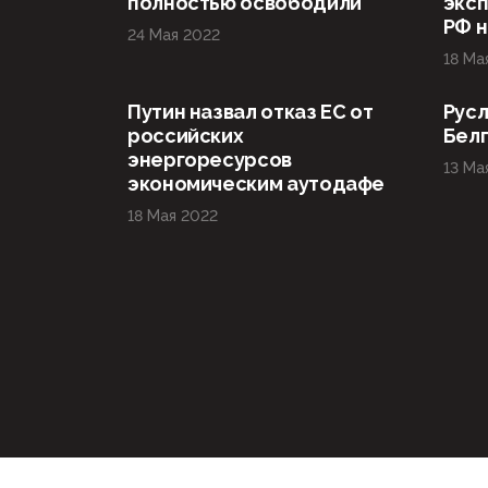
полностью освободили
эксп
РФ н
24 Мая 2022
18 Ма
Путин назвал отказ ЕС от
Русл
российских
Бел
энергоресурсов
13 Ма
экономическим аутодафе
18 Мая 2022