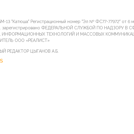
М-13 "Катюша" Регистрационный номер "Эл № ФС77-77972" от 6 
г. зарегистрировано ФЕДЕРАЛЬНОЙ СЛУЖБОЙ ПО НАДЗОРУ В С
И, ИНФОРМАЦИОННЫХ ТЕХНОЛОГИЙ И МАССОВЫХ КОММУНИКА
ИТЕЛЬ ООО «РЕАЛИСТ»
ЫЙ РЕДАКТОР ЦЫГАНОВ А.Б.
S