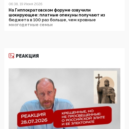
06:38, 19 Июня 2026
На Гиппократовском форуме озвучили
шокирующее: платные опекуны получают из
бюджета в 100 раз больше, чем кровные
многодетные семьи
05:00, 13 Июня 2026
Разбор учебника Обществознания под редакцией
Медведева: суверенитет, традиционные ценности
и немного двоемыслия
РЕАКЦИЯ
11:53, 09 Июня 2026
Прокуратура наконец увидела экстремистскую
деятельность ИИТО ЮНЕСКО в России, но
цифроглобалисты продолжают определять
повестку в образовании
09:43, 01 Июня 2026
5G за счет здоровья граждан: Минцифры намерено
отобрать у регионов и муниципалитетов право
защищать жилые дома и социальные объекты от
ЭМИ
05:58, 26 Мая 2026
Роскомнадзор освободили от борца с
деструктивным и опасным контентом