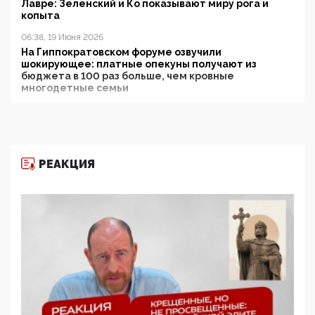
Лавре: Зеленский и Ко показывают миру рога и
копыта
06:38, 19 Июня 2026
На Гиппократовском форуме озвучили
шокирующее: платные опекуны получают из
бюджета в 100 раз больше, чем кровные
многодетные семьи
05:00, 13 Июня 2026
Разбор учебника Обществознания под редакцией
Медведева: суверенитет, традиционные ценности
и немного двоемыслия
РЕАКЦИЯ
11:53, 09 Июня 2026
Прокуратура наконец увидела экстремистскую
деятельность ИИТО ЮНЕСКО в России, но
цифроглобалисты продолжают определять
повестку в образовании
09:43, 01 Июня 2026
5G за счет здоровья граждан: Минцифры намерено
отобрать у регионов и муниципалитетов право
защищать жилые дома и социальные объекты от
ЭМИ