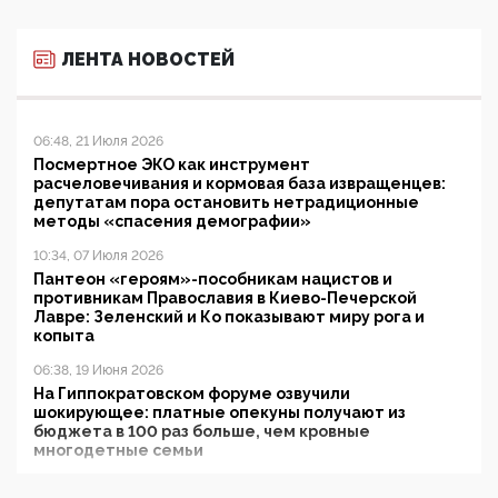
ЛЕНТА НОВОСТЕЙ
06:48, 21 Июля 2026
Посмертное ЭКО как инструмент
расчеловечивания и кормовая база извращенцев:
депутатам пора остановить нетрадиционные
методы «спасения демографии»
10:34, 07 Июля 2026
Пантеон «героям»-пособникам нацистов и
противникам Православия в Киево-Печерской
Лавре: Зеленский и Ко показывают миру рога и
копыта
06:38, 19 Июня 2026
На Гиппократовском форуме озвучили
шокирующее: платные опекуны получают из
бюджета в 100 раз больше, чем кровные
многодетные семьи
05:00, 13 Июня 2026