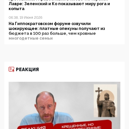
Лавре: Зеленский и Ко показывают миру рога и
копыта
06:38, 19 Июня 2026
На Гиппократовском форуме озвучили
шокирующее: платные опекуны получают из
бюджета в 100 раз больше, чем кровные
многодетные семьи
05:00, 13 Июня 2026
Разбор учебника Обществознания под редакцией
Медведева: суверенитет, традиционные ценности
и немного двоемыслия
РЕАКЦИЯ
11:53, 09 Июня 2026
Прокуратура наконец увидела экстремистскую
деятельность ИИТО ЮНЕСКО в России, но
цифроглобалисты продолжают определять
повестку в образовании
09:43, 01 Июня 2026
5G за счет здоровья граждан: Минцифры намерено
отобрать у регионов и муниципалитетов право
защищать жилые дома и социальные объекты от
ЭМИ