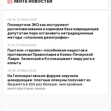
ЛЕНТА НОВОСТЕЙ
06:48, 21 Июля 2026
Посмертное ЭКО как инструмент
расчеловечивания и кормовая база извращенцев:
депутатам пора остановить нетрадиционные
методы «спасения демографии»
10:34, 07 Июля 2026
Пантеон «героям»-пособникам нацистов и
противникам Православия в Киево-Печерской
Лавре: Зеленский и Ко показывают миру рога и
копыта
06:38, 19 Июня 2026
На Гиппократовском форуме озвучили
шокирующее: платные опекуны получают из
бюджета в 100 раз больше, чем кровные
многодетные семьи
05:00, 13 Июня 2026
Разбор учебника Обществознания под редакцией
Медведева: суверенитет, традиционные ценности
и немного двоемыслия