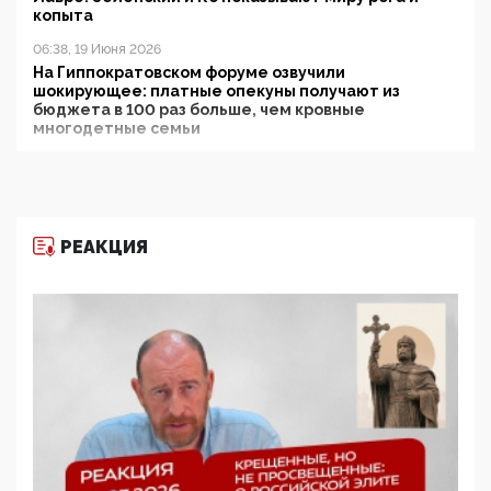
копыта
06:38, 19 Июня 2026
На Гиппократовском форуме озвучили
шокирующее: платные опекуны получают из
бюджета в 100 раз больше, чем кровные
многодетные семьи
05:00, 13 Июня 2026
Разбор учебника Обществознания под редакцией
Медведева: суверенитет, традиционные ценности
и немного двоемыслия
РЕАКЦИЯ
11:53, 09 Июня 2026
Прокуратура наконец увидела экстремистскую
деятельность ИИТО ЮНЕСКО в России, но
цифроглобалисты продолжают определять
повестку в образовании
09:43, 01 Июня 2026
5G за счет здоровья граждан: Минцифры намерено
отобрать у регионов и муниципалитетов право
защищать жилые дома и социальные объекты от
ЭМИ
05:58, 26 Мая 2026