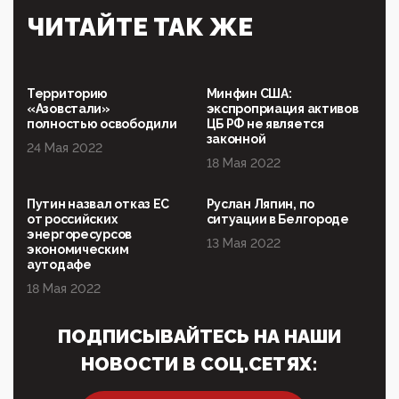
Симулякр патриотизма и благолепия:
ЧИТАЙТЕ ТАК ЖЕ
профилактика негатива среди молодежи снова
отдана на откуп «движперам»
03:35, 25 Апреля 2026
120 лет парламентаризма: как институт
Территорию
Минфин США:
народовластия превратился в «чего изволите» для
«Азовстали»
экспроприация активов
Правительства и АП
полностью освободили
ЦБ РФ не является
законной
24 Мая 2022
06:29, 15 Апреля 2026
18 Мая 2022
Социальный фонд России – пионер жесткого
внедрения цифроконцлагеря: работников СФР по
всей стране принуждают ставить MAX ID под
Путин назвал отказ ЕС
Руслан Ляпин, по
угрозой увольнения
от российских
ситуации в Белгороде
энергоресурсов
10:02, 10 Апреля 2026
13 Мая 2022
экономическим
Президент РАН Красников о том, что родители в
аутодафе
будущем смогут генетически смоделировать
ребенка:"...
18 Мая 2022
09:07, 10 Апреля 2026
ПОДПИСЫВАЙТЕСЬ НА НАШИ
Ачто, так можно было?Стоило России хоть капельку
показать зубы, отправивроссийский фрегат
НОВОСТИ В СОЦ.СЕТЯХ:
Адмир...
05:52, 10 Апреля 2026