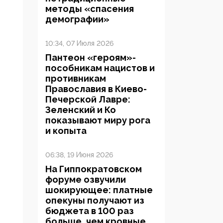
методы «спасения
демографии»
10:34, 07 Июля 2026
Пантеон «героям»-
пособникам нацистов и
противникам
Православия в Киево-
Печерской Лавре:
Зеленский и Ко
показывают миру рога
и копыта
06:38, 19 Июня 2026
На Гиппократовском
форуме озвучили
шокирующее: платные
опекуны получают из
бюджета в 100 раз
больше, чем кровные