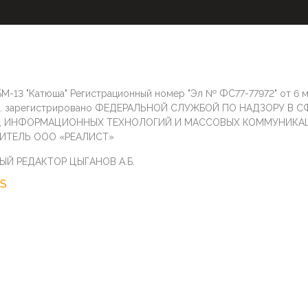
М-13 "Катюша" Регистрационный номер "Эл № ФС77-77972" от 6 
г. зарегистрировано ФЕДЕРАЛЬНОЙ СЛУЖБОЙ ПО НАДЗОРУ В С
И, ИНФОРМАЦИОННЫХ ТЕХНОЛОГИЙ И МАССОВЫХ КОММУНИКА
ИТЕЛЬ ООО «РЕАЛИСТ»
ЫЙ РЕДАКТОР ЦЫГАНОВ А.Б.
S