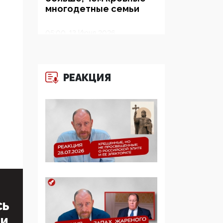
многодетные семьи
05:00, 13 Июня 2026
Разбор учебника
Обществознания под
редакцией Медведева:
РЕАКЦИЯ
суверенитет,
традиционные
ценности и немного
двоемыслия
11:53, 09 Июня 2026
Прокуратура наконец
увидела
экстремистскую
деятельность ИИТО
ЮНЕСКО в России, но
цифроглобалисты
СЬ
продолжают
ТИ
определять повестку в