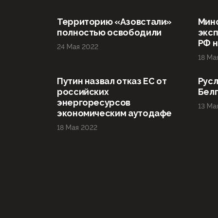
Территорию «Азовстали»
Мин
полностью освободили
эксп
РФ н
24 Мая 2022
18 Ма
Путин назвал отказ ЕС от
Русл
российских
Бел
энергоресурсов
13 Ма
экономическим аутодафе
18 Мая 2022