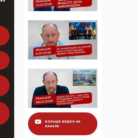
образовании
09:43, 01 Июня 2026
5G за счет здоровья
граждан: Минцифры
намерено отобрать у
регионов и
муниципалитетов право
защищать жилые дома
и социальные объекты
от ЭМИ
05:58, 26 Мая 2026
Роскомнадзор
освободили от борца с
деструктивным и
опасным контентом
БОЛЬШЕ ВИДЕО НА
КАНАЛЕ
07:39, 25 Мая 2026