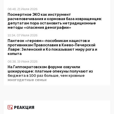
06:48, 21 Июля 2026
Посмертное ЭКО как инструмент
расчеловечивания и кормовая база извращенцев:
депутатам пора остановить нетрадиционные
методы «спасения демографии»
10:34, 07 Июля 2026
Пантеон «героям»-пособникам нацистов и
противникам Православия в Киево-Печерской
Лавре: Зеленский и Ко показывают миру рога и
копыта
06:38, 19 Июня 2026
На Гиппократовском форуме озвучили
шокирующее: платные опекуны получают из
бюджета в 100 раз больше, чем кровные
многодетные семьи
05:00, 13 Июня 2026
Разбор учебника Обществознания под редакцией
Медведева: суверенитет, традиционные ценности
и немного двоемыслия
РЕАКЦИЯ
11:53, 09 Июня 2026