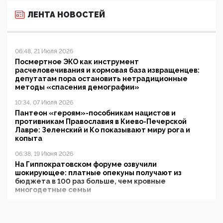
ЛЕНТА НОВОСТЕЙ
06:48, 21 Июля 2026
Посмертное ЭКО как инструмент
расчеловечивания и кормовая база извращенцев:
депутатам пора остановить нетрадиционные
методы «спасения демографии»
10:34, 07 Июля 2026
Пантеон «героям»-пособникам нацистов и
противникам Православия в Киево-Печерской
Лавре: Зеленский и Ко показывают миру рога и
копыта
06:38, 19 Июня 2026
На Гиппократовском форуме озвучили
шокирующее: платные опекуны получают из
бюджета в 100 раз больше, чем кровные
многодетные семьи
05:00, 13 Июня 2026
Разбор учебника Обществознания под редакцией