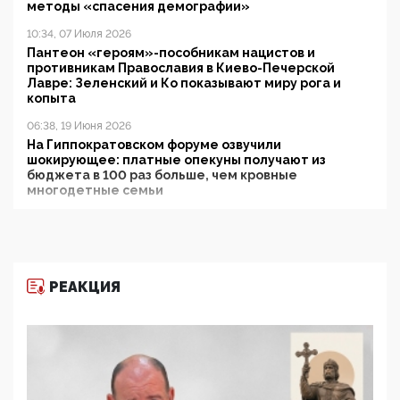
методы «спасения демографии»
10:34, 07 Июля 2026
Пантеон «героям»-пособникам нацистов и
противникам Православия в Киево-Печерской
Лавре: Зеленский и Ко показывают миру рога и
копыта
06:38, 19 Июня 2026
На Гиппократовском форуме озвучили
шокирующее: платные опекуны получают из
бюджета в 100 раз больше, чем кровные
многодетные семьи
05:00, 13 Июня 2026
Разбор учебника Обществознания под редакцией
Медведева: суверенитет, традиционные ценности
и немного двоемыслия
РЕАКЦИЯ
11:53, 09 Июня 2026
Прокуратура наконец увидела экстремистскую
деятельность ИИТО ЮНЕСКО в России, но
цифроглобалисты продолжают определять
повестку в образовании
09:43, 01 Июня 2026