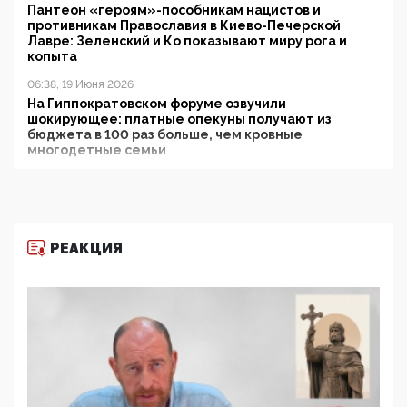
Пантеон «героям»-пособникам нацистов и
противникам Православия в Киево-Печерской
Лавре: Зеленский и Ко показывают миру рога и
копыта
06:38, 19 Июня 2026
На Гиппократовском форуме озвучили
шокирующее: платные опекуны получают из
бюджета в 100 раз больше, чем кровные
многодетные семьи
05:00, 13 Июня 2026
Разбор учебника Обществознания под редакцией
Медведева: суверенитет, традиционные ценности
и немного двоемыслия
РЕАКЦИЯ
11:53, 09 Июня 2026
Прокуратура наконец увидела экстремистскую
деятельность ИИТО ЮНЕСКО в России, но
цифроглобалисты продолжают определять
повестку в образовании
09:43, 01 Июня 2026
5G за счет здоровья граждан: Минцифры намерено
отобрать у регионов и муниципалитетов право
защищать жилые дома и социальные объекты от