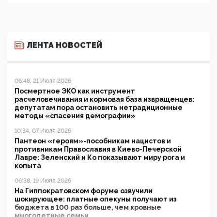
ЛЕНТА НОВОСТЕЙ
06:48, 21 Июля 2026
Посмертное ЭКО как инструмент
расчеловечивания и кормовая база извращенцев:
депутатам пора остановить нетрадиционные
методы «спасения демографии»
10:34, 07 Июля 2026
Пантеон «героям»-пособникам нацистов и
противникам Православия в Киево-Печерской
Лавре: Зеленский и Ко показывают миру рога и
копыта
06:38, 19 Июня 2026
На Гиппократовском форуме озвучили
шокирующее: платные опекуны получают из
бюджета в 100 раз больше, чем кровные
многодетные семьи