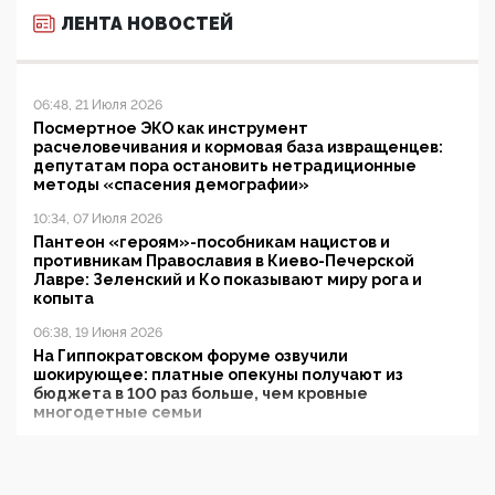
ЛЕНТА НОВОСТЕЙ
06:48, 21 Июля 2026
Посмертное ЭКО как инструмент
расчеловечивания и кормовая база извращенцев:
депутатам пора остановить нетрадиционные
методы «спасения демографии»
10:34, 07 Июля 2026
Пантеон «героям»-пособникам нацистов и
противникам Православия в Киево-Печерской
Лавре: Зеленский и Ко показывают миру рога и
копыта
06:38, 19 Июня 2026
На Гиппократовском форуме озвучили
шокирующее: платные опекуны получают из
бюджета в 100 раз больше, чем кровные
многодетные семьи
05:00, 13 Июня 2026
Разбор учебника Обществознания под редакцией
Медведева: суверенитет, традиционные ценности