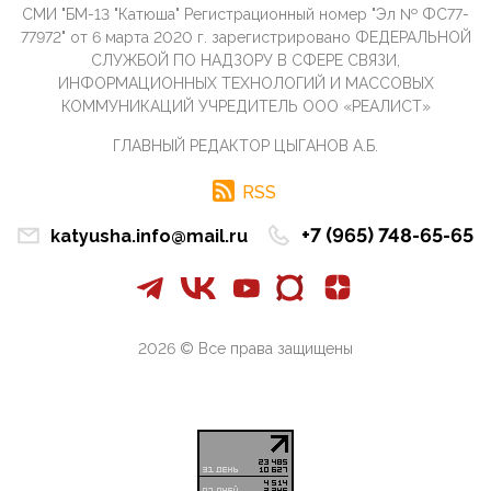
СМИ "БМ-13 "Катюша" Регистрационный номер "Эл № ФС77-
09:40, 10 Апреля 2026
77972" от 6 марта 2020 г. зарегистрировано ФЕДЕРАЛЬНОЙ
Честно говоря, ситуация с продвижением через
СЛУЖБОЙ ПО НАДЗОРУ В СФЕРЕ СВЯЗИ,
российские крупнейшие СМИ персоны Эррола
ИНФОРМАЦИОННЫХ ТЕХНОЛОГИЙ И МАССОВЫХ
Маска (отца Ил...
КОММУНИКАЦИЙ УЧРЕДИТЕЛЬ ООО «РЕАЛИСТ»
07:11, 10 Апреля 2026
ГЛАВНЫЙ РЕДАКТОР ЦЫГАНОВ А.Б.
Те, кто стоят за массовым завозом в Россию
инокультурных мигрантов, в общем-то понимают,
что делают ...
RSS
09:34, 09 Апреля 2026
+7 (965) 748-65-65
katyusha.info@mail.ru
Благодаря знакомым, стали известны подробности
истории с белгородскими "Орланами",которые
сбили свыш...
09:01, 09 Апреля 2026
Снова о главном на фронте. Противник вновь
2026 © Все права защищены
захватил "малое небо" на украинском ТВД.
Противник расшир...
08:05, 09 Апреля 2026
В Национальной системе платежных карт (НСПК)
заботливо уточниили, что ИНН при переводах по
СБП не ну...