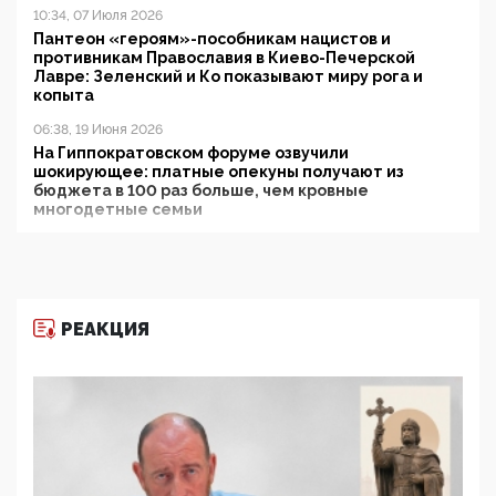
10:34, 07 Июля 2026
Пантеон «героям»-пособникам нацистов и
противникам Православия в Киево-Печерской
Лавре: Зеленский и Ко показывают миру рога и
копыта
06:38, 19 Июня 2026
На Гиппократовском форуме озвучили
шокирующее: платные опекуны получают из
бюджета в 100 раз больше, чем кровные
многодетные семьи
05:00, 13 Июня 2026
Разбор учебника Обществознания под редакцией
Медведева: суверенитет, традиционные ценности
и немного двоемыслия
РЕАКЦИЯ
11:53, 09 Июня 2026
Прокуратура наконец увидела экстремистскую
деятельность ИИТО ЮНЕСКО в России, но
цифроглобалисты продолжают определять
повестку в образовании
09:43, 01 Июня 2026
5G за счет здоровья граждан: Минцифры намерено
отобрать у регионов и муниципалитетов право