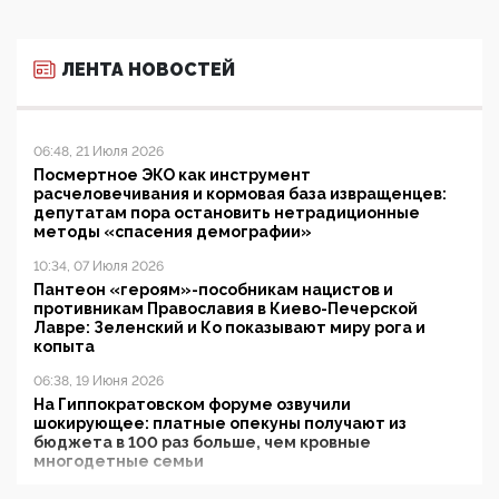
ЛЕНТА НОВОСТЕЙ
06:48, 21 Июля 2026
Посмертное ЭКО как инструмент
расчеловечивания и кормовая база извращенцев:
депутатам пора остановить нетрадиционные
методы «спасения демографии»
10:34, 07 Июля 2026
Пантеон «героям»-пособникам нацистов и
противникам Православия в Киево-Печерской
Лавре: Зеленский и Ко показывают миру рога и
копыта
06:38, 19 Июня 2026
На Гиппократовском форуме озвучили
шокирующее: платные опекуны получают из
бюджета в 100 раз больше, чем кровные
многодетные семьи
05:00, 13 Июня 2026